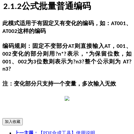
公式批量普通编码
2.1.2
此模式适用于有固定又有变化的编码，如：
、
AT001
这样的编码
AT002
编码规则：固定不变部分
则直接输入
，
、
AT
AT
001
变化的部分则用
表示，
为保留位数，如
002
?n*?
*
、
为
位数则表示为
整个公示则为
001
002
3
?n3?
AT?
n3?
注：变化部分只支持一个变量，多次输入无效
上一主题：
【PDF合成工具】使用说明