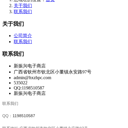
关于我们
联系我们
关于我们
公司简介
联系我们
联系我们
新振兴电子商店
广西省钦州市钦北区小董镇永安路97号
admin@hxzhpc.com
535022
QQ:1198510587
新振兴电子商店
联系我们
QQ：
1198510587