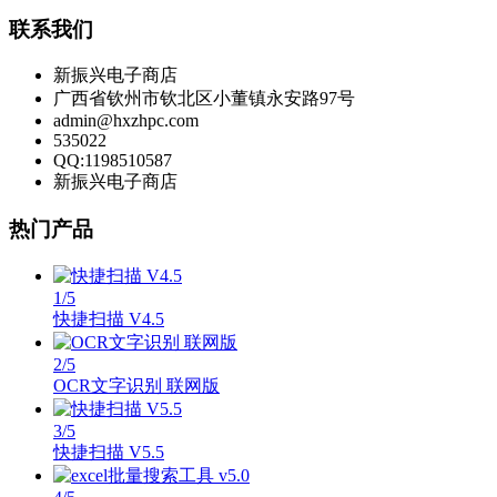
联系我们
新振兴电子商店
广西省钦州市钦北区小董镇永安路97号
admin@hxzhpc.com
535022
QQ:1198510587
新振兴电子商店
热门产品
1
/5
快捷扫描 V4.5
2
/5
OCR文字识别 联网版
3
/5
快捷扫描 V5.5