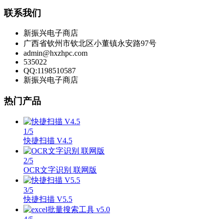
联系我们
新振兴电子商店
广西省钦州市钦北区小董镇永安路97号
admin@hxzhpc.com
535022
QQ:1198510587
新振兴电子商店
热门产品
1
/5
快捷扫描 V4.5
2
/5
OCR文字识别 联网版
3
/5
快捷扫描 V5.5